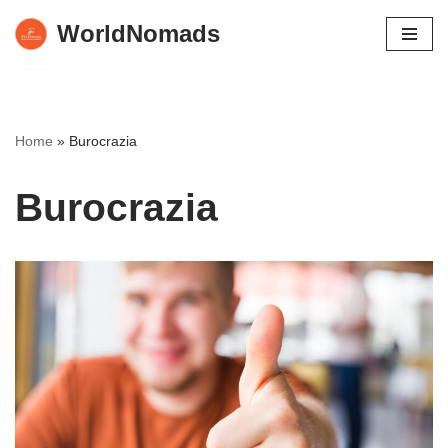
WorldNomads
Vai
al
contenuto
Home
»
Burocrazia
Burocrazia