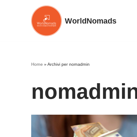
Vai
WorldNomads
al
contenuto
Home
»
Archivi per nomadmin
nomadmi