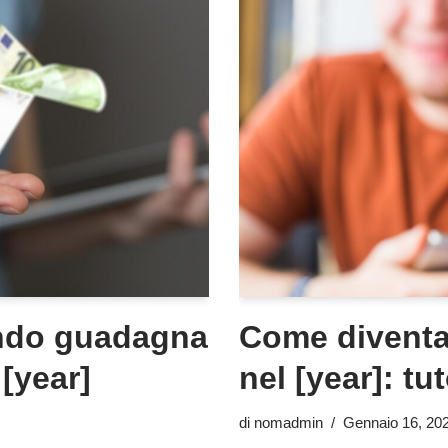
ando guadagna
Come diventa
[year]
nel [year]: tut
di
nomadmin
Gennaio 16, 20