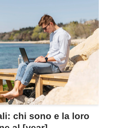
i: chi sono e la loro
ne al [year]