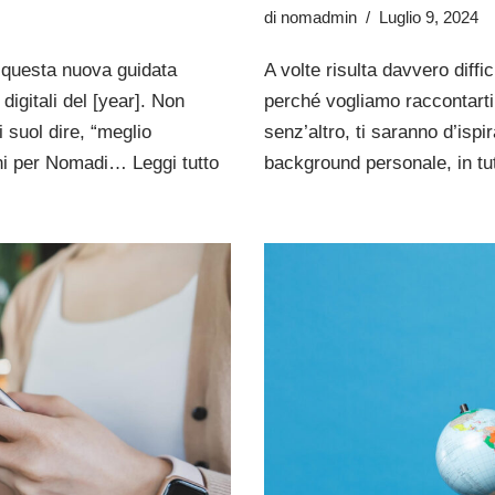
di
nomadmin
Luglio 9, 2024
to questa nuova guidata
A volte risulta davvero diff
digitali del [year]. Non
perché vogliamo raccontarti 
 suol dire, “meglio
senz’altro, ti saranno d’isp
ioni per Nomadi…
Leggi tutto
background personale, in t