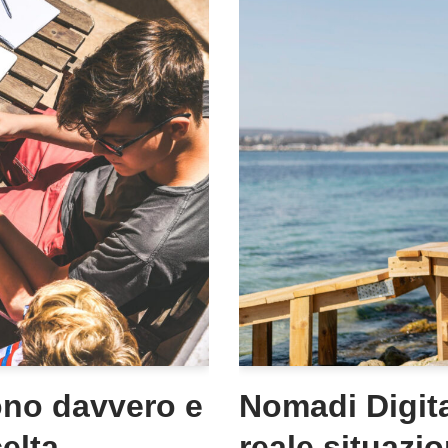
ono davvero e
Nomadi Digital
elta
reale situazio