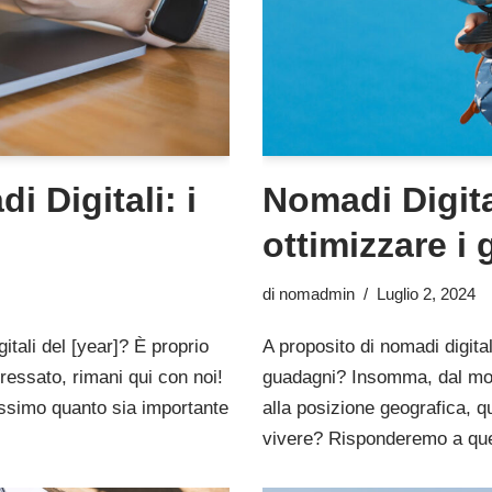
 Digitali: i
Nomadi Digita
ottimizzare i
di
nomadmin
Luglio 2, 2024
itali del [year]? È proprio
A proposito di nomadi digital
eressato, rimani qui con noi!
guadagni? Insomma, dal mome
issimo quanto sia importante
alla posizione geografica, qu
vivere? Risponderemo a q