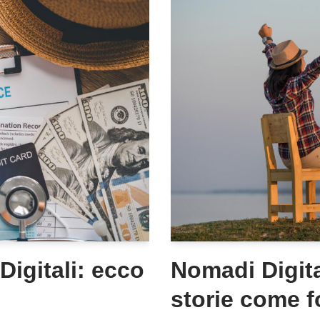
igitali: ecco
Nomadi Digita
storie come f