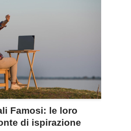
li Famosi: le loro
onte di ispirazione